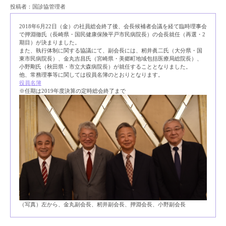
投稿者：国診協管理者
2018年6月22日（金）の社員総会終了後、会長候補者会議を経て臨時理事会
で押淵徹氏（長崎県・国民健康保険平戸市民病院長）の会長就任（再選・2
期目）が決まりました。
また、執行体制に関する協議にて、副会長には、籾井眞二氏（大分県・国
東市民病院長）、金丸吉昌氏（宮崎県・美郷町地域包括医療局総院長）、
小野剛氏（秋田県・市立大森病院長）が就任することとなりました。
他、常務理事等に関しては役員名簿のとおりとなります。
役員名簿
※任期は2019年度決算の定時総会終了まで
（写真）左から、金丸副会長、籾井副会長、押淵会長、小野副会長