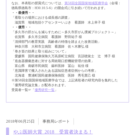
なお、本表彰の授賞式については、
第58回全国国保地域医療学会
（会場：
徳島県徳島市：H30.10.5-6）の開会式に引き続いて行われます。
・・最優秀・・
「看取りの場所における成長感の調査」
滋賀県 地域包括ケアセンターいぶき 看護師 水上幸子 様
・・優秀・・
「多久市の肝がんを減らすために～多久市肝がん撲滅プロジェクト～」
佐賀県 多久市立病院 看護師 野田祐子 様
「清掃部門の教育実践 高齢者の特徴を踏まえた改善活動」
神奈川県 大和市立病院 看護師 佐々木勝弘 様
「巻き笛の効果と取り組みについて」
愛媛県 国民健康保険久万高原町立病院 言語聴覚士 辻 博子 様
「造血器腫瘍患者に対する周術期口腔機能管理の効果」
富山県 南砺市民病院 歯科医師 冨山 祐佳 様
「意識障害で搬入されたある認知症患者症例からの考察」
北海道 豊浦町国民健康保険病院 医師 秀毛寛己 様
※第58回全国国保地域医療学会では、上記表彰者の研究内容を集約した
「優秀研究論文集」が配布されます。
受賞者一覧☞「
優秀研究一覧
」
2018年06月25日
事務局レポート
やぶ医師大賞_2018 受賞者決まる！