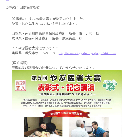
投稿者：国診協管理者
2018年の「やぶ医者大賞」が決定いたしました。
受賞された先生方にお祝いを申し上げます。
山梨県・南部町国民健康保険診療所 所長 市川万邦 様
岐阜県・国保和良診療所 所長 廣瀬英生 様
＊＊やぶ医者大賞について＊＊
兵庫県・養父市ホームページ
http://www.city.yabu.hyogo.jp/7441.htm
(追加掲載)
表彰式及び講演会の開催についてお知らせいたします。