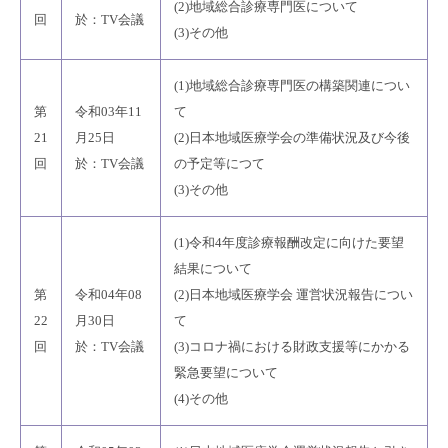
(2)地域総合診療専門医について
回
於：TV会議
(3)その他
(1)地域総合診療専門医の構築関連につい
第
令和03年11
て
21
月25日
(2)日本地域医療学会の準備状況及び今後
回
於：TV会議
の予定等につて
(3)その他
(1)令和4年度診療報酬改定に向けた要望
結果について
第
令和04年08
(2)日本地域医療学会 運営状況報告につい
22
月30日
て
回
於：TV会議
(3)コロナ禍における財政支援等にかかる
緊急要望について
(4)その他