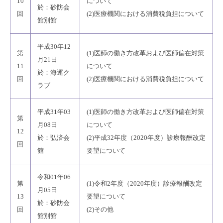
10
について
於：砂防会
回
(2)医療機関における消費税負担について
館別館
平成30年12
第
(1)医師の働き方改革および医師偏在対策
月21日
11
について
於：海運ク
回
(2)医療機関における消費税負担について
ラブ
平成31年03
(1)医師の働き方改革および医師偏在対策
第
月08日
について
12
於：弘済会
(2)平成32年度（2020年度）診療報酬改定
回
館
要望について
令和01年06
第
(1)令和2年度（2020年度）診療報酬改定
月05日
13
要望について
於：砂防会
回
(2)その他
館別館