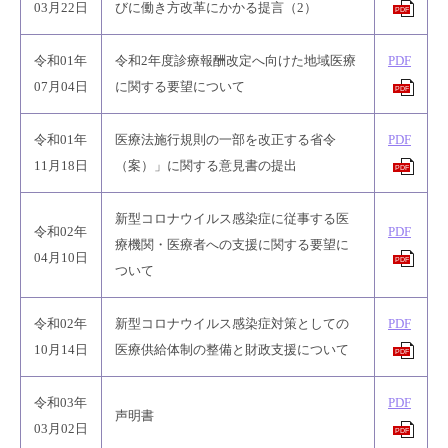
03月22日
びに働き方改革にかかる提言（2）
PDF
令和01年
令和2年度診療報酬改定へ向けた地域医療
PDF
07月04日
に関する要望について
PDF
令和01年
医療法施行規則の一部を改正する省令
PDF
11月18日
（案）」に関する意見書の提出
PDF
新型コロナウイルス感染症に従事する医
令和02年
PDF
療機関・医療者への支援に関する要望に
04月10日
PDF
ついて
令和02年
新型コロナウイルス感染症対策としての
PDF
10月14日
医療供給体制の整備と財政支援について
PDF
令和03年
PDF
声明書
03月02日
PDF