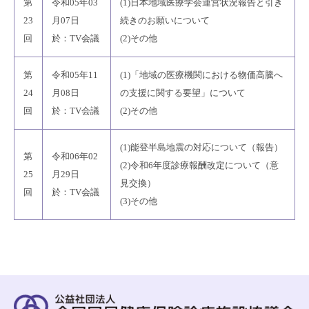
第
令和05年03
(1)日本地域医療学会運営状況報告と引き
23
月07日
続きのお願いについて
回
於：TV会議
(2)その他
第
令和05年11
(1)「地域の医療機関における物価高騰へ
24
月08日
の支援に関する要望」について
回
於：TV会議
(2)その他
(1)能登半島地震の対応について（報告）
第
令和06年02
(2)令和6年度診療報酬改定について（意
25
月29日
見交換）
回
於：TV会議
(3)その他