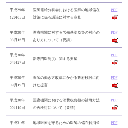
平成29年
医師需給分科会における医師の地域偏在
PDF
12月05日
対策に係る議論に対する意見
PDF
平成30年
医療機関に対する労働基準監督の対応の
PDF
03月16日
あり方について（要請）
PDF
平成30年
PDF
新専門医制度に関する要望
04月27日
PDF
平成30年
医師の働き方改革にかかる政府検討に向
PDF
09月19日
けた提言
PDF
平成30年
医療機関における消費税負担の補填方法
PDF
09月19日
の再検討について（要請）
PDF
平成31年
地域医療を守るための医師の偏在解消並
PDF