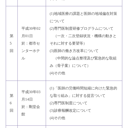
(1)地域医療の課題と医師の地域偏在対策
について
平成30年02
(2)専門医制度研修プログラムについて
第
月01日
（一次・二次登録状況・機構の動きと
5
於：都市セ
それに対する要望等）
回
ンターホテ
(3)医師の働き方改革について
ル
（中間的な論点整理及び緊急的な取組
み（骨子案）について）
(4)その他
(1)「医師の労働時間短縮に向けた緊急的
平成30年03
第
な取り組み」に対する提言ついて
月14日
6
(2)専門医制度について
於：剛堂会
回
(3)診療報酬改定について
館
(4)その他