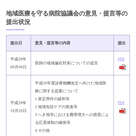
地域医療を守る病院協議会の意見・提言等の
提出状況
提出日
意見・提言等の内容
提出
平成29年
PDF
医師の地域偏在対策についての提言
09月06日
PDF
平成30年度診療報酬改定へ向けた地域医
療に関する提案について
1.算定用件の緩和等
平成29年
PDF
2.地域包括ケアの推進等
10月26日
PDF
3.へき地等における費用増大への措置によ
る応需体制の確保等
4.その他