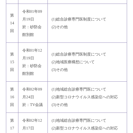
令和01年09
第
月19日
(1)総合診療専門医制度について
14
於：砂防会
(2)その他
回
館別館
令和01年12
第
(1)総合診療専門医制度について
月19日
15
(2)地域医療構想について
於：砂防会
回
(3)その他
館別館
第
令和02年09
(1)地域総合診療専門医について
16
月24日
(2)新型コロナウイルス感染症への対応
回
於：TV会議
(3)その他
第
令和02年12
(1)地域総合診療専門医について
17
月17日
(2)新型コロナウイルス感染症への対応