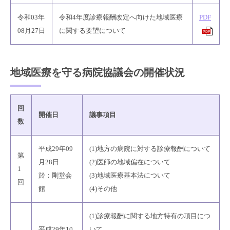
令和03年
令和4年度診療報酬改定へ向けた地域医療
PDF
08月27日
に関する要望について
PDF
地域医療を守る病院協議会の開催状況
回
開催日
議事項目
数
平成29年09
(1)地方の病院に対する診療報酬について
第
月28日
(2)医師の地域偏在について
1
於：剛堂会
(3)地域医療基本法について
回
館
(4)その他
(1)診療報酬に関する地方特有の項目につ
平成29年10
いて