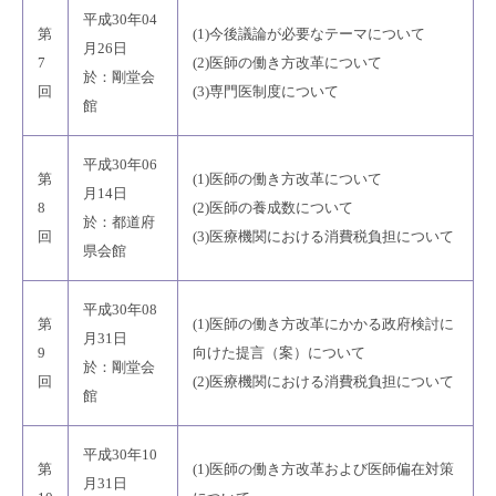
平成30年04
第
(1)今後議論が必要なテーマについて
月26日
7
(2)医師の働き方改革について
於：剛堂会
回
(3)専門医制度について
館
平成30年06
第
(1)医師の働き方改革について
月14日
8
(2)医師の養成数について
於：都道府
回
(3)医療機関における消費税負担について
県会館
平成30年08
第
(1)医師の働き方改革にかかる政府検討に
月31日
9
向けた提言（案）について
於：剛堂会
回
(2)医療機関における消費税負担について
館
平成30年10
第
(1)医師の働き方改革および医師偏在対策
月31日