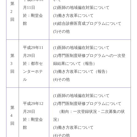
第
月11日
(2)医師の地域偏在対策について
2
於：剛堂会
(3)働き方改革について
回
館
(4)総合診療医育成プログラムについて
(5)その他
平成29年11
(1)医師の地域偏在対策について
第
月29日
(2)専門医制度研修プログラムへの一次登
3
於：都市セ
録結果について（報告）
回
ンターホテ
(3)働き方改革について（報告）
ル
(4)その他
(1)医師の地域偏在対策について
平成29年12
(2)専門医制度研修プログラムについて
第
月20日
（動向：一次登録状況・二次募集の状
4
於：剛堂会
況）
回
館
(3)働き方改革について
(4)その他