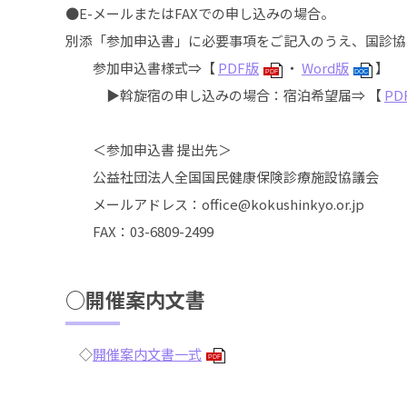
●E-メールまたはFAXでの申し込みの場合。
別添「参加申込書」に必要事項をご記入のうえ、国診協
参加申込書様式⇒【
PDF版
・
Word版
】
PDF
DOC
▶斡旋宿の申し込みの場合：宿泊希望届⇒ 【
PD
＜参加申込書 提出先＞
公益社団法人全国国民健康保険診療施設協議会
メールアドレス：office@kokushinkyo.or.jp
FAX：03-6809-2499
○開催案内文書
◇
開催案内文書一式
PDF