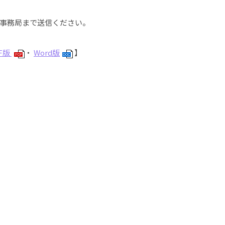
事務局まで送信ください。
F版
・
Word版
】
PDF
DOC