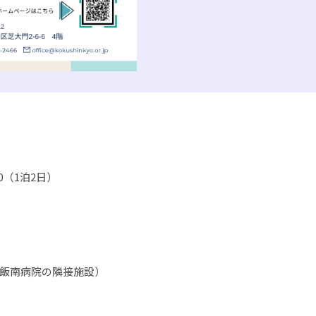
0（1泊2日）
飯南病院の隣接施設）