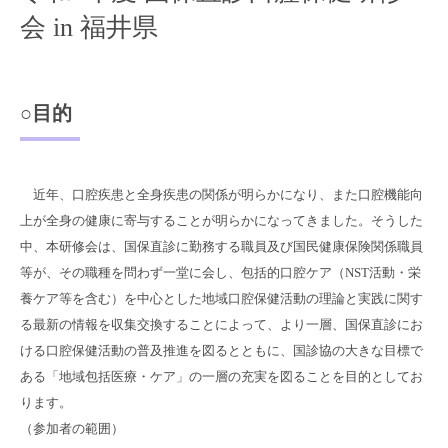
会 in 福井県
○目的
近年、口腔疾患と全身疾患の関係が明らかになり、また口腔機能向
上が全身の健康に寄与することが明らかになってきました。そうした
中、本研修会は、国保直診に勤務する職員及び国民健康保険関係職員
等が、その職種を問わず一堂に会し、包括的口腔ケア（NST活動・栄
養ケア等を含む）を中心とした地域口腔保健活動の理論と実践に関す
る最新の情報を収集交換することによって、より一層、国保直診にお
ける口腔保健活動の普及推進を図るとともに、国診協の大きな目標で
ある「地域包括医療・ケア」の一層の充実を図ることを目的としてお
ります。
（参加者の範囲）