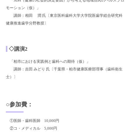
「SDH（健康の社会的決定要因）から考える地域住民のヘルスプロ
モーション（仮）」
講師：相田 潤 氏〔東京医科歯科大学大学院医歯学総合研究科
健康推進歯学分野教授〕
◇講演2
「柏市における実践例と歯科への期待（仮）」
講師：吉田 みどり 氏〔千葉県・柏市健康医療部理事（歯科衛生
士）〕
○参加費：
①医師・歯科医師 10,000円
②コ・メディカル 5,000円