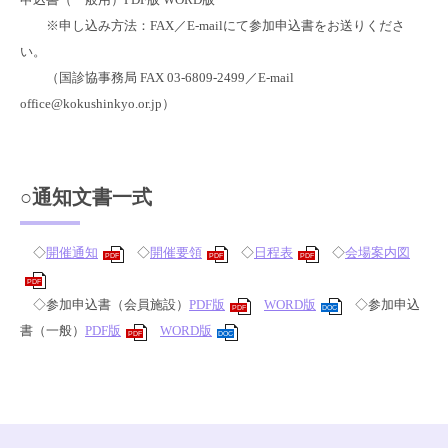
※申し込み方法：FAX／E-mailにて参加申込書をお送りくださ
い。
（国診協事務局 FAX 03-6809-2499／E-mail
office@kokushinkyo.or.jp）
○通知文書一式
◇
開催通知
◇
開催要領
◇
日程表
◇
会場案内図
PDF
PDF
PDF
PDF
◇参加申込書（会員施設）
PDF版
WORD版
◇参加申込
PDF
DOC
書（一般）
PDF版
WORD版
PDF
DOC