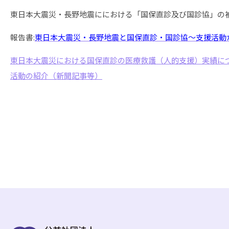
東日本大震災・長野地震ににおける「国保直診及び国診協」の
報告書:
東日本大震災・長野地震と国保直診・国診協～支援活動
東日本大震災における国保直診の医療救護（人的支援）実績に
活動の紹介（新聞記事等）