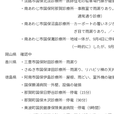
・淡路市国保北淡診療所…医師住宅の駐車場門扉が破
・南あわじ市国保阿那賀診療所…事務室で雨漏りあり。（
通常通り診療）
・南あわじ市国保沼島診療所…カーポートの覆いネジが
ぎ目で雨漏りあり。／・屋根側溝が飛
・南あわじ市国保灘診療所…地域一体が、9月4日に停電
（一時的に）したが、9月5日通
岡山県 確認中
香川県 ・三豊市国保財田診療所…雨漏り
・さぬき市国保津田診療所…雨漏り、リハビリ棟の天井破
徳島県 ・阿南市国保伊島診療所…屋根、雨どい、室外機の破
・国保勝浦病院…外壁、設備の破損
・那賀町国保日野谷診療所…停電（15分）
・那賀町国保木沢診療所…停電（90分）
・美波町国民健康保険美波病院…停電（9時間）