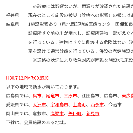
※診療には影響ないが、雨漏りが確認された施設が
福井県 現在のところ施設の被災（診療への影響）の報告は
岐阜県 1施設影響あり（県北西部地域医療センター国保和良
診療所すぐ前の川が増水し、診療所建物一部がえぐれて
を行っている。建物はすぐに倒壊する危険はない（建築
室を設けて通常診療を行っている。併設の老健施設の入所
※道路の状況により救急対応が困難な施設が1施設
H30.7.12.PM7:00.追加
以下の地域で断水が続いております。
広島県では、
呉市
、
尾道市
、
三原市
、江田島市、広島市、
東広
愛媛県では、
大洲市
、
宇和島市
、
上島町
、
西予市
、今治市
岡山県では、倉敷市、
高梁市
、
矢掛町
、
新見市
下線は、会員施設のある地域。