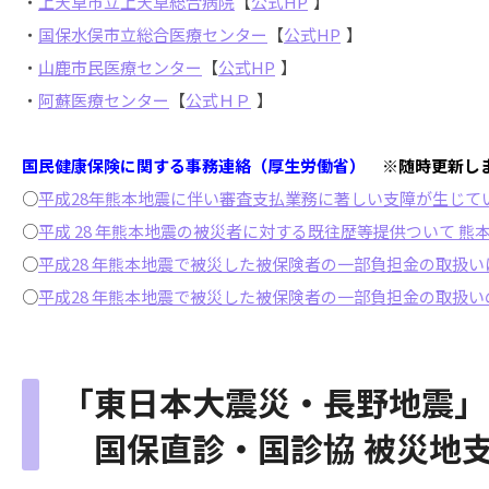
・
上天草市立上天草総合病院
【
公式HP
】
・
国保水俣市立総合医療センター
【
公式HP
】
・
山鹿市民医療センター
【
公式HP
】
・
阿蘇医療センター
【
公式ＨＰ
】
国民健康保険に関する事務連絡（厚生労働省）
※随時更新し
○
平成28年熊本地震に伴い審査支払業務に著しい支障が生じて
○
平成 28 年熊本地震の被災者に対する既往歴等提供ついて 
○
平成28 年熊本地震で被災した被保険者の一部負担金の取扱い
○
平成28 年熊本地震で被災した被保険者の一部負担金の取扱
「東日本大震災・長野地震」
国保直診・国診協 被災地