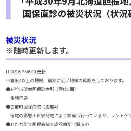
「平成30年9月北海道胆振
国保直診の被災状況（状況
被災状況
※随時更新します。
H30.9.6.PM6:00.更新
※震度4以上の地域、震源に近い地域の確認をしております。
●石狩市浜益国保診療所（震度5弱）
電話不通
●乙部町国保病院（震度4）
停電の影響＊自家発電により診療は行っているが、レントゲ
●せたな町立国保病院大成診療所（震度4）