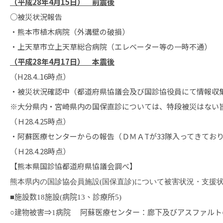
（平成28年4月15日） 前震後
○被災状況報告
・熊本市植木病院（外溝壁の破損）
・上天草市立上天草総合病院（エレベーター等の一時不通）
（平成28年4月17日） 本震後
（H28.4..16時点）
・被災状況確認中（都道府県協議会及び国診協役員にて情報収
※大分県内・宮崎県内の国保直診については、特段被災はない
（Ｈ28.4.25時点）
・阿蘇医療センターからの報告（ＤＭＡTが33隊入ってきてお
（Ｈ28.4.28時点）
【熊本県国診協都道府県協議会調べ】
熊本県内の国診協会員施設
(
国保直診
)
について被害状況・支援
■施設数18施設(病院13、診療所5)
○建物被害⇒
1
病院 阿蘇医療センター：廊下及びアスファルト