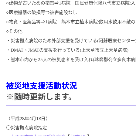
○建物が古いための措置⇒
1
病院 国民健康保険八代市立病院
:
入
○医療機器の破損等⇒被害施設なし
○物資・医薬品等⇒
1
病院 熊本市立植木病院
:
飲用水飲用不敵の
○その他
・災害拠点病院のため外部支援を受けている
(
阿蘇医療センター
・
DMAT
、
JMAT
の支援を行っている
(
上天草市立上天草病院
)
・熊本市内から
25
人の被災患者を受け入れ
(
球磨郡公立多良木病
被災地支援活動状況
※随時更新します。
（平成28年4月18日）
○災害拠点病院指定