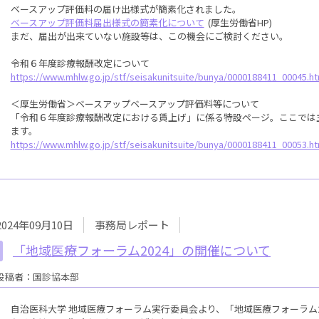
ベースアップ評価料の届け出様式が簡素化されました。
ベースアップ評価料届出様式の簡素化について
(厚生労働省HP)
まだ、届出が出来ていない施設等は、この機会にご検討ください。
令和６年度診療報酬改定について
https://www.mhlw.go.jp/stf/seisakunitsuite/bunya/0000188411_00045.ht
＜厚生労働省＞ベースアップベースアップ評価料等について
「令和６年度診療報酬改定における賃上げ」に係る特設ページ。ここでは
ます。
https://www.mhlw.go.jp/stf/seisakunitsuite/bunya/0000188411_00053.ht
2024年09月10日
事務局レポート
「地域医療フォーラム2024」の開催について
投稿者：国診協本部
自治医科大学 地域医療フォーラム実行委員会より、「地域医療フォーラム2