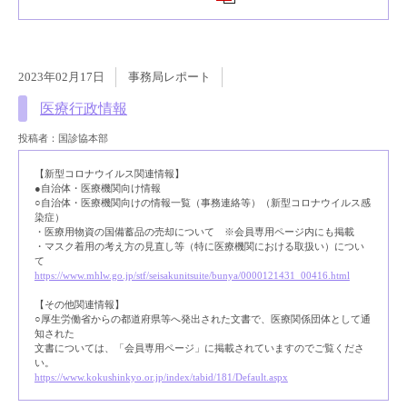
2023年02月17日
事務局レポート
医療行政情報
投稿者：国診協本部
【新型コロナウイルス関連情報】
●自治体・医療機関向け情報
○自治体・医療機関向けの情報一覧（事務連絡等）（新型コロナウイルス感
染症）
・医療用物資の国備蓄品の売却について ※会員専用ページ内にも掲載
・マスク着用の考え方の見直し等（特に医療機関における取扱い）につい
て
https://www.mhlw.go.jp/stf/seisakunitsuite/bunya/0000121431_00416.html
【その他関連情報】
○厚生労働省からの都道府県等へ発出された文書で、医療関係団体として通
知された
文書については、「会員専用ページ」に掲載されていますのでご覧くださ
い。
https://www.kokushinkyo.or.jp/index/tabid/181/Default.aspx