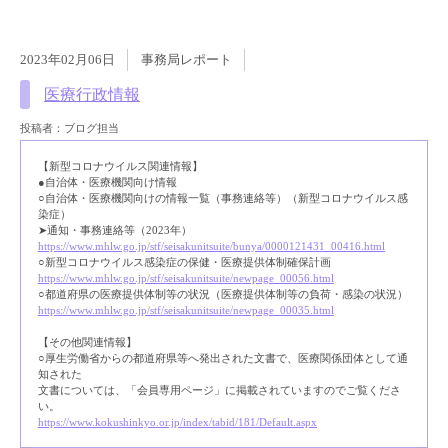
2023年02月06日
事務局レポート
医療行政情報
投稿者：ブログ担当
【新型コロナウイルス関連情報】
●自治体・医療機関向け情報
○自治体・医療機関向けの情報一覧（事務連絡等）（新型コロナウイルス感
染症）
➤通知・事務連絡等（2023年）
https://www.mhlw.go.jp/stf/seisakunitsuite/bunya/0000121431_00416.html
○新型コロナウイルス感染症の保健・医療提供体制確保計画
https://www.mhlw.go.jp/stf/seisakunitsuite/newpage_00056.html
○都道府県の医療提供体制等の状況（医療提供体制等の負荷・感染の状況）
https://www.mhlw.go.jp/stf/seisakunitsuite/newpage_00035.html
【その他関連情報】
○厚生労働省からの都道府県等へ発出された文書で、医療関係団体として通
知された
文書については、「会員専用ページ」に掲載されていますのでご覧くださ
い。
https://www.kokushinkyo.or.jp/index/tabid/181/Default.aspx