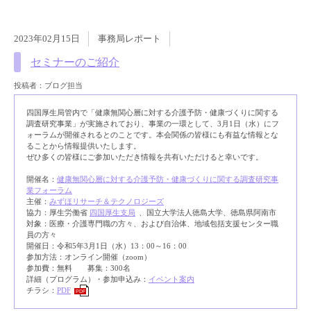
2023年02月15日
事務局レポート
セミナーのご紹介
投稿者：ブログ担当
四国厚生局管内で「健康無関心層に対する介護予防・健康づくりに関する
調査研究事業」が実施されており、事業の一環として、3月1日（水）にフ
ォーラムが開催されるとのことです。本会関係の皆様にも有益な情報とな
ることから情報提供いたします。
ぜひ多くの皆様にご参加いただき情報を共有いただけると幸いです。
開催名：
健康無関心層に対する介護予防・健康づくりに関する調査研究事
業フォーラム
主催：
みずほリサーチ＆テクノロジーズ
協力：厚生労働省
四国厚生支局
、国立大学法人徳島大学、徳島県阿南市
対象：医療・介護専門職の方々、および自治体、地域包括支援センター職
員の方々
開催日：令和5年3月1日（水）13：00～16：00
参加方法：オンライン開催（zoom）
参加費：無料 募集：300名
詳細（プログラム）・参加申込み：
イベント案内
チラシ：
PDF
PDF