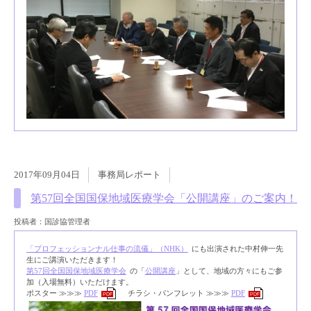
2017年09月04日
事務局レポート
第57回全国国保地域医療学会「公開講座」のご案内！
投稿者：国診協管理者
「プロフェッションナル仕事の流儀」（NHK）
にも出演された中村伸一先
生にご講演いただきます！
第57回全国国保地域医療学会
の「
公開講座
」として、地域の方々にもご参
加（入場無料）いただけます。
ポスター ≫≫≫
PDF
チラシ・パンフレット ≫≫≫
PDF
PDF
PDF