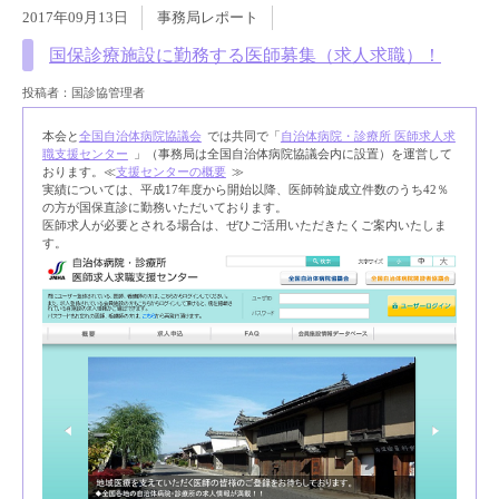
2017年09月13日
事務局レポート
国保診療施設に勤務する医師募集（求人求職）！
投稿者：国診協管理者
本会と
全国自治体病院協議会
では共同で「
自治体病院・診療所 医師求人求
職支援センター
」（事務局は全国自治体病院協議会内に設置）を運営して
おります。≪
支援センターの概要
≫
実績については、平成17年度から開始以降、医師斡旋成立件数のうち42％
の方が国保直診に勤務いただいております。
医師求人が必要とされる場合は、ぜひご活用いただきたくご案内いたしま
す。