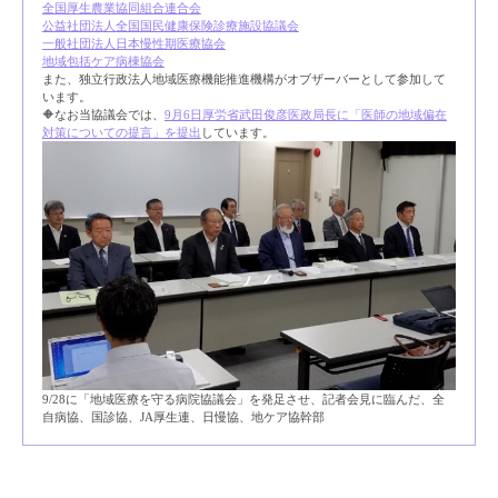
全国厚生農業協同組合連合会
公益社団法人全国国民健康保険診療施設協議会
一般社団法人日本慢性期医療協会
地域包括ケア病棟協会
また、独立行政法人地域医療機能推進機構がオブザーバーとして参加して
います。
🔶なお当協議会では、
9月6日厚労省武田俊彦医政局長に「医師の地域偏在
対策についての提言」を提出
しています。
9/28に「地域医療を守る病院協議会」を発足させ、記者会見に臨んだ、全
自病協、国診協、JA厚生連、日慢協、地ケア協幹部