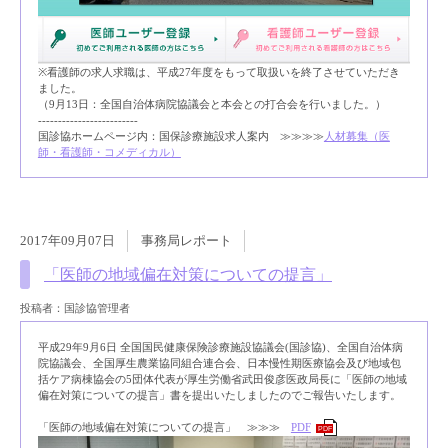
※看護師の求人求職は、平成27年度をもって取扱いを終了させていただき
ました。
（9月13日：全国自治体病院協議会と本会との打合会を行いました。）
-------------------------
国診協ホームページ内：国保診療施設求人案内 ≫≫≫≫
人材募集（医
師・看護師・コメディカル）
2017年09月07日
事務局レポート
「医師の地域偏在対策についての提言」
投稿者：国診協管理者
平成29年9月6日 全国国民健康保険診療施設協議会(国診協)、全国自治体病
院協議会、全国厚生農業協同組合連合会、日本慢性期医療協会及び地域包
括ケア病棟協会の5団体代表が厚生労働省武田俊彦医政局長に「医師の地域
偏在対策についての提言」書を提出いたしましたのでご報告いたします。
「医師の地域偏在対策についての提言」 ≫≫≫
PDF
PDF