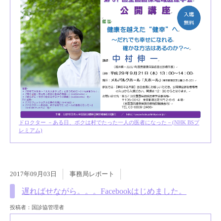
ドロクター －ある日、ボクは村でたった一人の医者になった－(NHK BSプ
レミアム)
2017年09月03日
事務局レポート
遅ればせながら。。。Facebookはじめました。
投稿者：国診協管理者