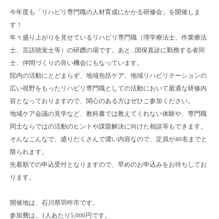
今年度も「リハビリ専門職の人材育成にかかる研修会」を開催しま
す！
年々盛り上がりを見せているリハビリ専門職（理学療法士、作業療法
士、言語聴覚士等）の研鑽の場です。あと...国保直診に勤務する者同
士、仲間づくりの良い機会にもなっています。
院内の活動にとどまらず、地域包括ケア、地域リハビリテーションの
広い視野をもったリハビリ専門職としての活動において最適な研修内
容となっておりますので、関心のある方はぜひご参加ください。
地域ケア会議の見学など、教科書では教えてくれない体験や、専門職
同士ならではの活動のヒントや課題解決に向けた相談等もできます。
そんなこんなで、盛りだくさんで濃い内容なので、定員が40名までと
限られます。
先着順での申込受付となりますので、早めのお申込みをお待ちしてお
ります。
開催地は、石川県羽咋市です。
参加費は、1人あたり5,000円です。