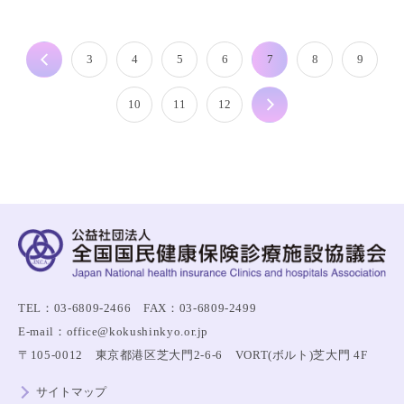
7
前へ
3
4
5
6
8
9
10
11
12
次へ
TEL：03-6809-2466 FAX：03-6809-2499
E-mail：office@kokushinkyo.or.jp
〒105-0012 東京都港区芝大門2-6-6 VORT(ボルト)芝大門 4F
サイトマップ