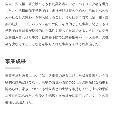
自立・要支援・要介護１とされた高齢者の中からハイリスク者を選定
した。生活機能低下予防では、歩行機能維持のための生活体力への介
入や社会との関わりを持ち続けること、また転倒予防では足・腰・腹
部の筋力アップ、バランス能力の向上を目的とした事業、閉じこもり
予防では参加者が継続的に主体性を持って参加できるようにプログラ
ムを組み合わせた事業、低栄養予防では栄養指導や「一人食事」の機
会を少なくすることなどを取り入れた事業をそれぞれ実施した。
事業成果
事業実施対象者については、各事業の趣旨に即した状況改善という直
接的な効果だけでなく、意欲の出現や表情の変化等の間接的な効果も
認められ、家族についても対象者との生活を維持していく上で効果的
な変化がみられた。今後とも幅広くきめ細かに対応していくことの重
要性が認識された。