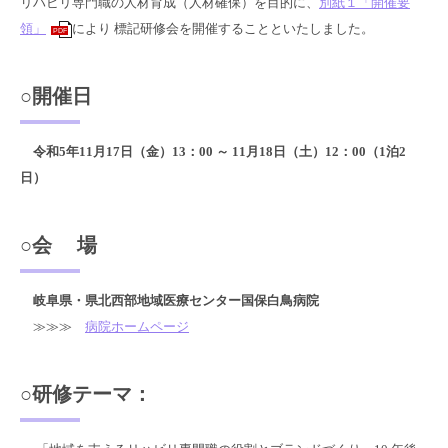
リハビリ専門職の人材育成（人材確保）を目的に、
別紙１「開催要
領」
により 標記研修会を開催することといたしました。
PDF
○開催日
令和5年11月17日（金）13：00 ～ 11月18日（土）12：00（1泊2
日）
○会 場
岐阜県・県北西部地域医療センター国保白鳥病院
≫≫≫
病院ホームページ
○研修テーマ：