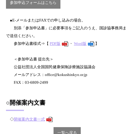
参加申込フォームはこちら
●E-メールまたはFAXでの申し込みの場合。
別添「参加申込書」に必要事項をご記入のうえ、国診協事務局ま
で送信ください。
参加申込書様式⇒【
PDF版
・
Word版
】
PDF
DOC
＜参加申込書 提出先＞
公益社団法人全国国民健康保険診療施設協議会
メールアドレス：office@kokushinkyo.or.jp
FAX：03-6809-2499
○開催案内文書
◇
開催案内文書一式
PDF
一覧へ戻る