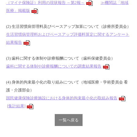
（マイナ保険証）利用の現状報告 ～第2報～
≫機関誌「地域
PDF
医療」掲載版
PDF
(2)
生活習慣病管理料及びベースアップ加算について
（診療所委員会）
生活習慣病管理料およびベースアップ評価料算定に関するアンケート
結果報告
PDF
(3)
歯科に関する体制や診療報酬について
（歯科保健委員会）
歯科に関する体制や診療報酬についての調査結果報告
PDF
(4)
身体的拘束最小化の取り組みについて
（地域医療・学術委員会 看
護・介護部会）
国民健康保険診療施設における身体的拘束最小化の取組み報告
PDF
[集計結果]
PDF
一覧へ戻る