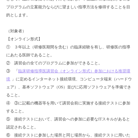
プログラムの立案能力ならびに望ましい指導方法を修得することを目
的とします。
（対象者）
【オンライン形式】
① ３年以上（研修医期間を含む）の臨床経験を有し、研修医の指導
にあたる医師であること。
② 講習会の全てのプログラムに参加ができること。
③ 「
臨床研修指導医講習会（オンライン形式）参加における推奨環
境
」に定めるインターネット接続環境、コンピュータ端末（ハードウ
ェア）、基本ソフトウェア（OS）並びに応用ソフトウェアを準備でき
ること。
④ ③に記載の機器等を用いて講習会前に実施する接続テストに参加
すること。
⑤ 接続テストにおいて、講習会への参加に必要なITスキルがあると
認定されること。
⑥ 接続テストに参加した場所と同じ場所から、接続テストに用いた