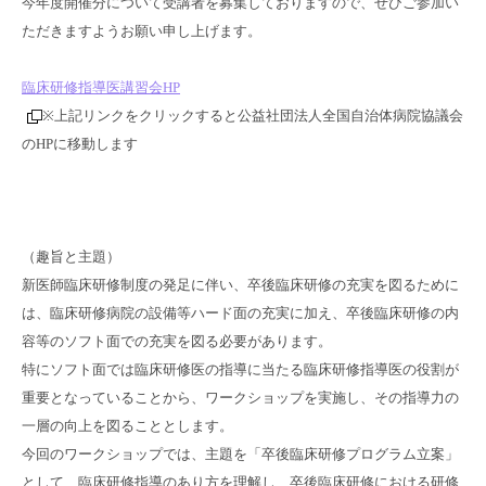
今年度開催分について受講者を募集しておりますので、ぜひご参加い
ただきますようお願い申し上げます。
臨床研修指導医講習会HP
※上記リンクをクリックすると公益社団法人全国自治体病院協議会
のHPに移動します
（趣旨と主題）
新医師臨床研修制度の発足に伴い、卒後臨床研修の充実を図るために
は、臨床研修病院の設備等ハード面の充実に加え、卒後臨床研修の内
容等のソフト面での充実を図る必要があります。
特にソフト面では臨床研修医の指導に当たる臨床研修指導医の役割が
重要となっていることから、ワークショップを実施し、その指導力の
一層の向上を図ることとします。
今回のワークショップでは、主題を「卒後臨床研修プログラム立案」
として、臨床研修指導のあり方を理解し、卒後臨床研修における研修