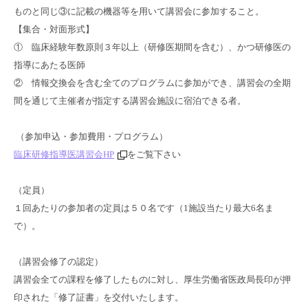
ものと同じ③に記載の機器等を用いて講習会に参加すること。
【集合・対面形式】
① 臨床経験年数原則３年以上（研修医期間を含む）、かつ研修医の
指導にあたる医師
② 情報交換会を含む全てのプログラムに参加ができ、講習会の全期
間を通じて主催者が指定する講習会施設に宿泊できる者。
（参加申込・参加費用・プログラム）
臨床研修指導医講習会HP
をご覧下さい
（定員）
１回あたりの参加者の定員は５０名です（1施設当たり最大6名ま
で）。
（講習会修了の認定）
講習会全ての課程を修了したものに対し、厚生労働省医政局長印が押
印された「修了証書」を交付いたします。