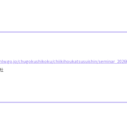
hlw.go.jp/chugokushikoku/chiikihoukatsusuishin/seminar_2026
社