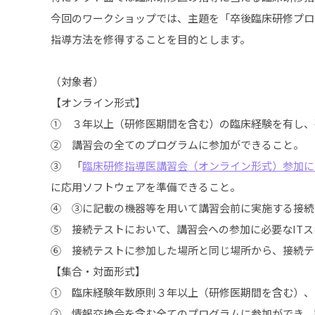
今回のワークショップでは、主題を「卒後臨床研修プロ
指導方法を修得することを目的とします。
（対象者）
【オンライン形式】
① ３年以上（研修医期間を含む）の臨床経験を有し、
② 講習会の全てのプログラムに参加ができること。
③ 「
臨床研修指導医講習会（オンライン形式）参加に
に応用ソフトウェアを準備できること。
④ ③に記載の機器等を用いて講習会前に実施する接続
⑤ 接続テストにおいて、講習会への参加に必要なIT
⑥ 接続テストに参加した場所と同じ場所から、接続テ
【集合・対面形式】
① 臨床経験年数原則３年以上（研修医期間を含む）、
② 情報交換会を含む全てのプログラムに参加ができ、